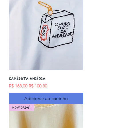
Camiseta ANSIOSA
Preço normal
Preço promocional
R$ 168,00
R$ 100,80
Adicionar ao carrinho
NOVIDADE!