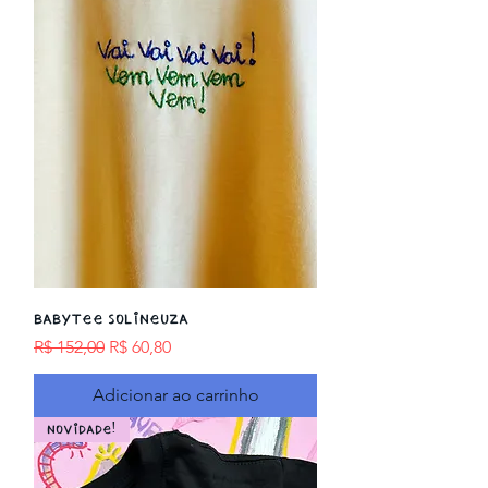
BABYTEE SOLINEUZA
Preço normal
Preço promocional
R$ 152,00
R$ 60,80
Adicionar ao carrinho
NOVIDADE!