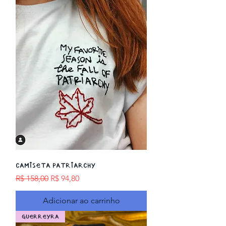
Camiseta PATRIARCHY
Preço normal
Preço promocional
R$ 158,00
R$ 94,80
Adicionar ao carrinho
GUERREYRA