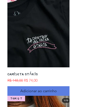
Camiseta OTÁRIO
Preço normal
Preço promocional
R$ 148,00
R$ 74,00
Adicionar ao carrinho
TEM Q T