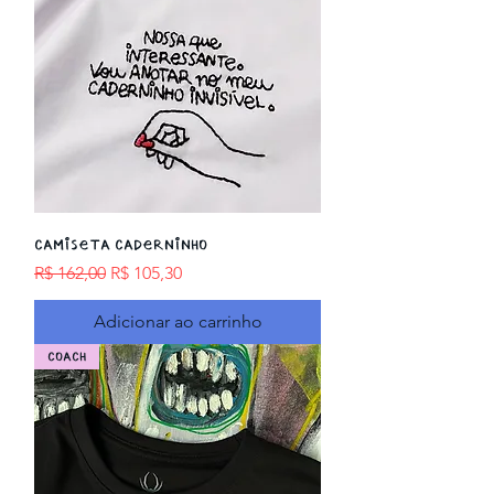
Camiseta CADERNINHO
Preço normal
Preço promocional
R$ 162,00
R$ 105,30
Adicionar ao carrinho
COACH