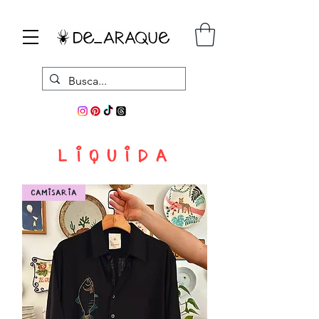
L I Q U I D A
CAMISARIA