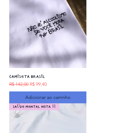
Camiseta BRASIL
Preço normal
Preço promocional
R$ 142,00
R$ 99,40
Adicionar ao carrinho
SAÚDE MENTAL NOTA 11