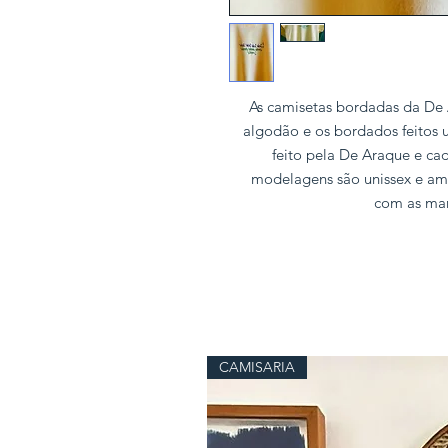
As camisetas bordadas da De
algodão e os bordados feitos
feito pela De Araque e c
modelagens são unissex e a
com as man
CAMISARIA