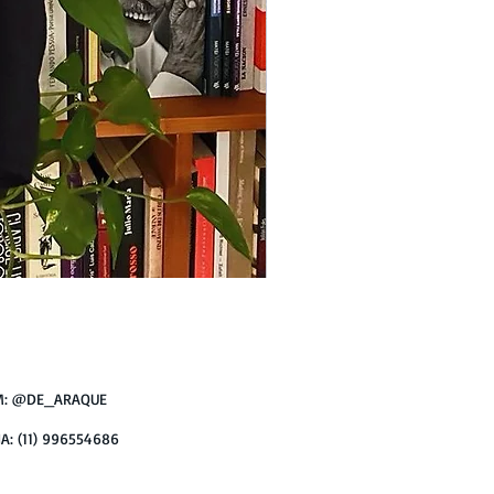
Camiseta
HERDEIRA
M: @DE_ARAQUE
A: (11) 996554686