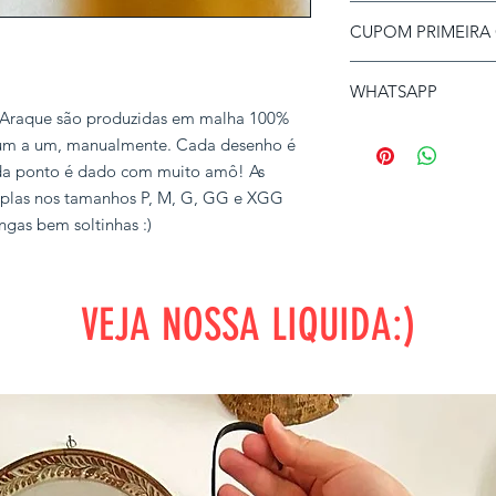
Nossas camisetas e b
Após o envio, você i
CUPOM PRIMEIRA
Pode lavar normalme
G
do rastreio.
Não misture roupas 
Qualquer dúvida po
Use o código ARAQ
alvejante.
WHATSAPP
GG
falecom@dearaque.
primeira compra :)
Evite usar a maquina
 Araque são produzidas em malha 100%
algodão, pode haver
Clique
aqui
para mai
XGG
 um a um, manualmente. Cada desenho é
ada ponto é dado com muito amô! As
MAXI
mplas nos tamanhos P, M, G, GG e XGG
Para mais informaçõ
gas bem soltinhas :)
* Circunferência
* Comprimento
VEJA NOSSA LIQUIDA:)