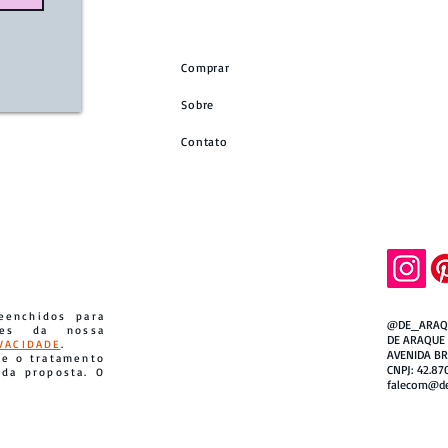
Comprar
Sobre
Contato
eenchidos para
@DE_ARAQ
ades da nossa
DE ARAQUE
IVACIDADE
.
AVENIDA BR
te o tratamento
CNPJ: 42.87
 da proposta. O
falecom@de