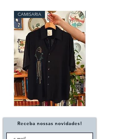
CAMISARIA
RYKAAAAA
Camisa
Camiseta
TAMBAQUI
HERDEIRA
Receba nossas novidades!