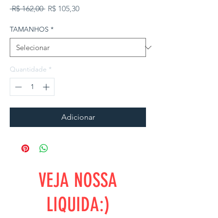
Preço normal
Preço promocional
 R$ 162,00 
R$ 105,30
TAMANHOS
*
Quantidade
*
Adicionar
VEJA NOSSA
LIQUIDA:)