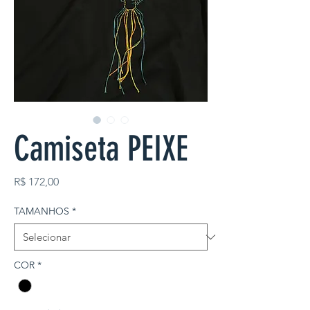
Camiseta PEIXE
Preço
R$ 172,00
TAMANHOS
*
COR
*