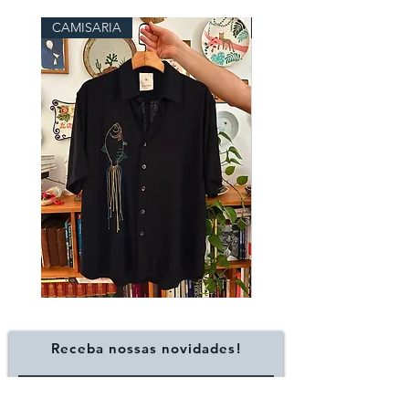
CAMISARIA
RYKAAAAA
Camisa
Camiseta
TAMBAQUI
HERDEIRA
Receba nossas novidades!