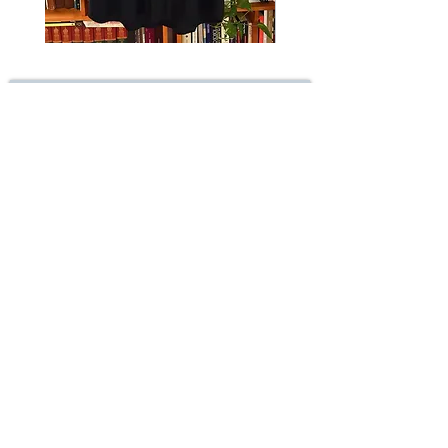
Camisa
Camiseta
TAMBAQUI
HERDEIRA
Receba nossas novidades!
ok!
A De Araque utiliza os dados preenchidos para você
utilizar as funcionalidades da nossa loja.Saiba mais em:
POLÍTICA DE PRIVACIDADE
.
Ao concluir o cadastro, você permite o tratamento de
dados pessoais para finalidade da proposta. O cadastro
é para maiores de 18 anos
Comprar
Entregas & Trocas
Sobre
Pagamentos